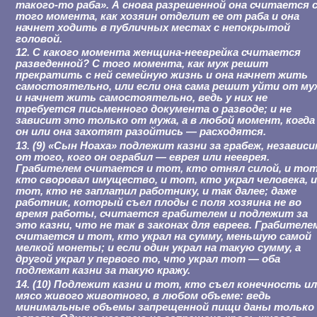
такого-то раба». А снова разрешенной она считается 
того момента, как хозяин отделит ее от раба и она
начнет ходить в публичных местах с непокрытой
головой.
12. С какого момента женщина-нееврейка считается
разведенной? С того момента, как муж решит
прекратить с ней семейную жизнь и она начнет жить
самостоятельно, или если она сама решит уйти от му
и начнет жить самостоятельно, ведь у них не
требуется письменного документа о разводе; и не
зависит это только от мужа, а в любой момент, когда
он или она захотят разойтись — расходятся.
13. (9) «Сын Ноаха» подлежит казни за грабеж, независ
от того, кого он ограбил — еврея или нееврея.
Грабителем считается и тот, кто отнял силой, и тот
кто своровал имущество, и тот, кто украл человека, 
тот, кто не заплатил работнику, и так далее; даже
работник, который съел плоды с поля хозяина не во
время работы, считается грабителем и подлежит за
это казни, что не так в законах для евреев. Грабителе
считается и тот, кто украл на сумму, меньшую самой
мелкой монеты; и если один украл на такую сумму, а
другой украл у первого то, что украл тот — оба
подлежат казни за такую кражу.
14. (10) Подлежит казни и тот, кто съел конечность и
мясо живого животного, в любом объеме: ведь
минимальные объемы запрещенной пищи даны только