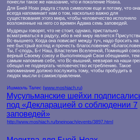
понесли такое же наказание, что и поколение Ноаха.
Для Бней Ноах радуга стала символом еще и потому, что он
всегда напоминает нам о том, насколько важно для
существования этого мира, чтобы человечество исполняло
возложенные на него со времен Адама семь заповедей.
Мудрецы говорят, что не стоит, однако, пристально
всматриваться в радугу, ибо в ней миру является Присутств
Вс-вышнего. Когда она повисает между туч, надо бросить на
нее быстрый взгляд и прочесть благословение: «Благослове
Ты, Г-сподь, Б-г Наш, Властелин Вселенной, Помнящий союз
верный Своему союзу и Выполняющий Свои обещания», тем
самым напомнив себе, что Вс-вышний, невзирая на наши гре
обещал не подвергать человечество истреблению. Такое
напоминание должно послужить тому, чтобы пробудить в
людях мысли о самоисправлении.
Ишмаэль Талес (
www.moshiach.ru
)
Мусульманские шейхи подписалис
под «Декларацией о соблюдении 7
заповедей»
http://www.moshiach.ru/bneinoach/events/3897.html
Молитва для Бней-Ноах