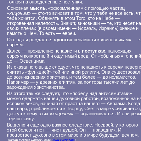
толкая на определенные поступки.
Основная
мысль
, «оформленная» с помощью частиц
«
хицоним
» — кто-то виноват в том, что у тебя не все есть, ч
тебе хочется. Обвинять в этом Того, кто на Небе —
откровенная нелепость. Значит, виновники — те, кто несет н
своих плечах (в своем имени —
Исраэль
, Израиль) знание и
память о Нем. То есть — евреи.
Отсюда и рождается
чувство
ненависти к «виновникам» — к
евреям.
Далее — проявление ненависти в
поступках
, наносящих
евреям конкретный и ощутимый вред. От «обычных» гонений
до — Освенцима.
Из сказанного выше следует, что ненависть к евреям неверн
считать «функцией» той или иной религии. Она существовал
до возникновения христиан, и тем более — до исламистов.
Например — у древних египтян, за полторы тысячи лет до
зарождения христианства.
Из этого так же следует, что «победу над антисемитами»
можно одержать нашей духовной работой, возложенной на н
испокон веков, начиная от праотца нашего — Авраама. Когда
наш народ приближается к Творцу, Свет в мире усиливается,
доступ к нему этих «
хицоним
» — ограничивается. И они резк
теряют силу.
Выделю и еще одно важное следствие. Нееврей, у которого
этой болезни нет — чист душой. Он — праведник. И
процветает духовно в этом мире и в мире будущем, вечном.
Автор текста Элиягу Эссас (
www.evrey.com
)