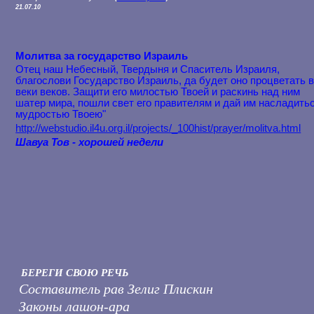
21.07.10
Молитва за государство Израиль
Отец наш Небесный, Твердыня и Спаситель Израиля,
благослови Г
осударство Израиль, да будет оно процветать 
веки веков. Защити его милостью Твоей и раскинь над ним
шатер мира, пошли свет его правителям и дай им насладить
мудростью Твоею"
http://webstudio.il4u.org.il/p
rojects/_100hist/prayer/molitv
a.html
Шавуа Тов - хорошей недели
БЕРЕГИ СВОЮ РЕЧЬ
Составитель рав Зелиг Плискин
Законы лашон-ара