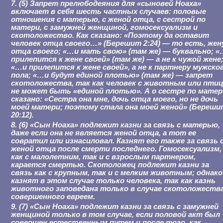
7. (5) Запрет прелюбодеяния для «сыновей Ноаха»
включает в себя шесть частных случаев: половые
отношения с матерью, с женой отца, с сестрой по
матери, с замужней женщиной, гомосексуализм и
скотоложество. Как сказано: «Поэтому да оставит
человек отца своего…» (Берешит 2:24) — то есть, жен
отца своего; «…и мать свою» (там же) — буквально; 
прилепится к жене своей» (там же) — а не к чужой жене
«…и прилепится к жене своей», а не к партнеру мужско
пола; «…и будут единой плотью» (там же) — запрет
скотоложества, так как человек с животным или пти
не может быть «единой плотью». А о сестре по матер
сказано: «Сестра она мне, дочь отца моего, но не дочь
моей матери; поэтому стала она моей женой» (Береши
20:12).
8. (6) «Сын Ноаха» подлежит казни за связь с матерью,
даже если она не является женой отца, а тот ее
совратил или изнасиловал. Казнят его также за связь 
женой отца после смерти последнего. Гомосексуализм,
как с малолетним, так и с взрослым партнером,
карается смертью. Скотоложец подлежит казни за
связь как с крупным, так и с мелким животным; однако
казнят в этом случае только человека, так как казнь
животного заповедана только в случае скотоложества
совершенного евреем.
9. (7) «Сын Ноаха» подлежит казни за связь с замужней
женщиной только в том случае, если половой акт был
совершен естественным путем и после того, как