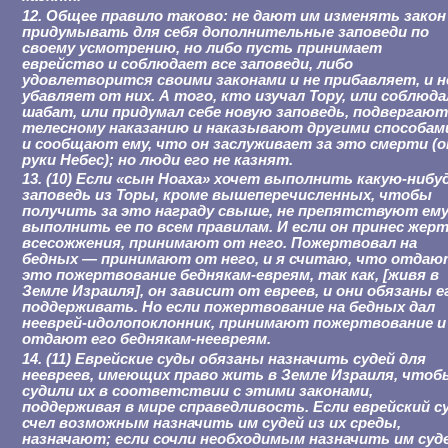
12. Общее правило таково: не дают им изменять закон
придумывать для себя дополнительные заповеди по
своему усмотрению, но либо пусть принимает
еврейство и соблюдает все заповеди, либо
удовлетворится своими законами и не прибавляет, и н
убавляет от них. А того, кто изучал Тору, или соблюда
шабат, или придумал себе новую заповедь, подвергаю
телесному наказанию и наказывают другими способам
и сообщают ему, что он заслуживает за это смерти (
руки Небес); но люди его не казнят.
13. (10) Если «сын Ноаха» хочет выполнить какую-нибу
заповедь из Торы, кроме вышеперечисленных, чтобы
получить за это награду свыше, не препятствуют ем
выполнить ее по всем правилам. И если он принес жер
всесожжения, принимают от него. Пожертвовал на
бедных — принимают от него, и я считаю, что отдаю
это пожертвование беднякам-евреям, так как, [живя в
Земле Израиля], он зависит от евреев, и они обязаны е
поддерживать. Но если пожертвование на бедных дал
нееврей-идолопоклонник, принимают пожертвование и
отдают его беднякам-неевреям.
14. (11) Еврейские суды обязаны назначить судей для
неевреев, имеющих право жить в Земле Израиля, чтоб
судили их в соответствии с этими законами,
поддерживая в мире справедливость. Если еврейский с
счел возможным назначить им судей из их среды,
назначают; если сочли необходимым назначить им суд