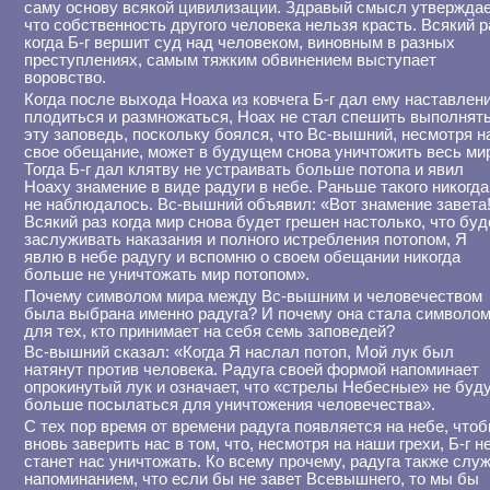
саму основу всякой цивилизации. Здравый смысл утверждае
что собственность другого человека нельзя красть. Всякий р
когда Б-г вершит суд над человеком, виновным в разных
преступлениях, самым тяжким обвинением выступает
воровство.
Когда после выхода Ноаха из ковчега Б-г дал ему наставлен
плодиться и размножаться, Ноах не стал спешить выполнят
эту заповедь, поскольку боялся, что Вс-вышний, несмотря н
свое обещание, может в будущем снова уничтожить весь ми
Тогда Б-г дал клятву не устраивать больше потопа и явил
Ноаху знамение в виде радуги в небе. Раньше такого никогда
не наблюдалось. Вс-вышний объявил: «Вот знамение завета
Всякий раз когда мир снова будет грешен настолько, что буд
заслуживать наказания и полного истребления потопом, Я
явлю в небе радугу и вспомню о своем обещании никогда
больше не уничтожать мир потопом».
Почему символом мира между Вс-вышним и человечеством
была выбрана именно радуга? И почему она стала символо
для тех, кто принимает на себя семь заповедей?
Вс-вышний сказал: «Когда Я наслал потоп, Мой лук был
натянут против человека. Радуга своей формой напоминает
опрокинутый лук и означает, что «стрелы Небесные» не буд
больше посылаться для уничтожения человечества».
С тех пор время от времени радуга появляется на небе, что
вновь заверить нас в том, что, несмотря на наши грехи, Б-г н
станет нас уничтожать. Ко всему прочему, радуга также слу
напоминанием, что если бы не завет Всевышнего, то мы бы