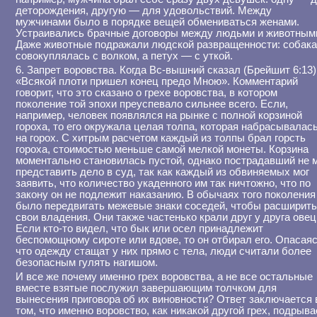
деторождения, другую — для удовольствий. Между
мужчинами было в порядке вещей обмениваться женами.
Устраивались брачные договоры между людьми и животным
Даже животные подражали людской развращенности: собак
совокуплялась с волком, а петух — с уткой.
6. Запрет воровства. Когда Вс-вышний сказал (Брейшит 6:13)
«Всякой плоти пришел конец предо Мною». Комментарий
говорит, что это сказано о грехе воровства, в котором
поколение той эпохи преуспевало сильнее всего. Если,
например, человек появлялся на рынке с полной корзиной
гороха, то его окружала целая толпа, которая набрасывалас
на горох. С хитрым расчетом каждый из толпы брал горсть
гороха, стоимостью меньше самой мелкой монеты. Корзина
моментально становилась пустой, однако пострадавший не 
представить дело в суд, так как каждый из обвиняемых мог
заявить, что количество укаденного им так ничтожно, что по
закону он не подлежит наказанию. В обычаях того поколения
было передвигать межевые знаки соседей, чтобы расширит
свои владения. Они также частенько крали друг у друга овец
Если кто-то видел, что бык или осел принадлежит
беспомощному сироте или вдове, то он отбирал его. Опасаяс
что одежду стащат у них прямо с тела, люди считали более
безопасным гулять нагишом.
И все же почему именно грех воровства, а не все остальные
вместе взятые послужил завершающим толчком для
вынесения приговора об их виновности? Ответ заключается 
том, что именно воровство, как никакой другой грех, подрыва