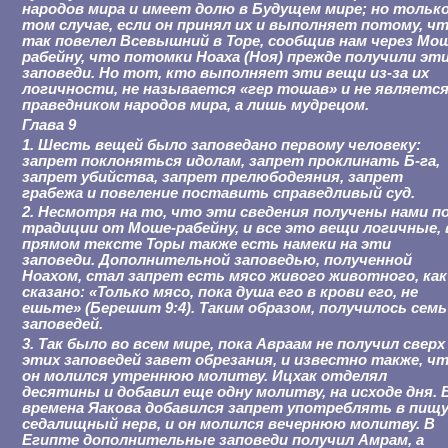
народов мира и имеет долю в Будущем мире; но только
том случае, если он принял их и выполняет потому, ч
так повелел Всевышний в Торе, сообщив нам через Мо
рабейну, что потомки Ноаха (Ноя) прежде получили эт
заповеди. Но тот, кто выполняет эти вещи из-за их
логичности, не называется «гер тошав» и не являетс
праведником народов мира, а лишь мудрецом.
Глава 9
1. Шесть вещей было заповедано первому человеку:
запрет поклоняться идолам, запрет проклинать Б-га,
запрет убийства, запрет прелюбодеяния, запрет
грабежа и повеление поставить справедливый суд.
2. Несмотря на то, что эти сведения получены нами п
традиции от Моше-рабейну, и все это вещи логичные, 
прямом тексте Торы также есть намеки на эти
заповеди. Дополнительной заповедью, полученной
Ноахом, стал запрет есть мясо живого животного, как
сказано: «Только мясо, пока душа его в крови его, не
ешьте» (Берешит 9:4). Таким образом, получилось семь
заповедей.
3. Так было во всем мире, пока Авраам не получил сверх
этих заповедей завет обрезания, и известно также, ч
он молился утреннюю молитву. Ицхак отделял
десятины и добавил еще одну молитву, на исходе дня. 
времена Яакова добавился запрет употреблять в пищ
седалищный нерв, и он молился вечернюю молитву. В
Египте дополнительные заповеди получил Амрам, а