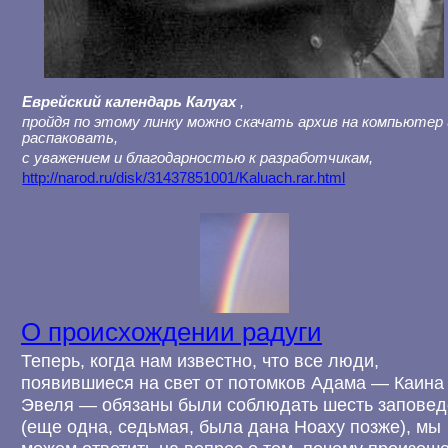
Еврейский календарь Калуах
,
пройдя по этому линку можно скачать архив на компьютер 
распаковать,
с уважением и благодарностью к разработчикам,
http://narod.ru/disk/31437851001/Kaluach.rar.html
О происхождении радуги
Теперь, когда нам известно, что все люди,
появившиеся на свет от потомков Адама — Каина
Эвеля — обязаны были соблюдать шесть заповед
(еще одна, седьмая, была дана Ноаху позже), мы