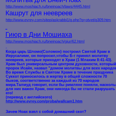
http://www.moshiach.ru/bneinoach/laws/4445.html
Кашрут для неевреев
http://www.evrey.com/sitep/askrabbi1/q.php?q=otvet/q309.htm
Гиюр в Дни Мошиаха
http://www.moshiach.ru/bneinoach/giur/62.html
Когда царь Шломо(Соломон) построил Святой Храм в
Иерусалиме, он попросил,чтобы Б-г принял молитву
неевреев, которые приходят в Храм (1 Млахим 8:41-43).
Храм был универсальным центром духовности, которы
пророк Исайя, назвал "домом молитвы для всех народов
Во время Службы в Святом Храме в течение праздника
Суккот приносилось в жертву в общей сложности 70
быков, соответственно за каждый из 70 народов
мира.Талмуд говорит, если бы римляне поняли, насколь
для них важен Храм, они никогда бы не стали разрушать
его!
(перевод с английского)
http://www.evrey.com/proba/wallcam1.htm
Зачем Ноах взял с собой домашний скот?