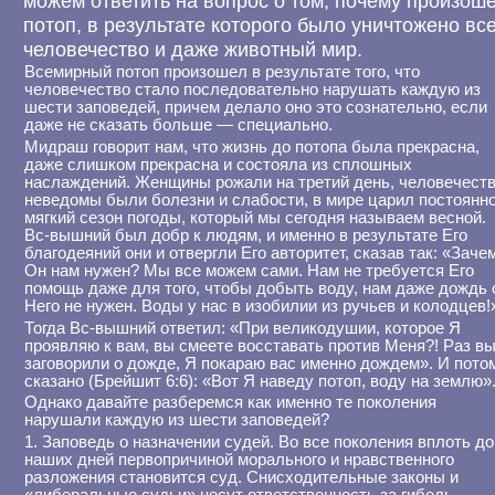
можем ответить на вопрос о том, почему произош
потоп, в результате которого было уничтожено вс
человечество и даже животный мир.
Всемирный потоп произошел в результате того, что
человечество стало последовательно нарушать каждую из
шести заповедей, причем делало оно это сознательно, если
даже не сказать больше — специально.
Мидраш говорит нам, что жизнь до потопа была прекрасна,
даже слишком прекрасна и состояла из сплошных
наслаждений. Женщины рожали на третий день, человечест
неведомы были болезни и слабости, в мире царил постоянн
мягкий сезон погоды, который мы сегодня называем весной.
Вс-вышний был добр к людям, и именно в результате Его
благодеяний они и отвергли Его авторитет, сказав так: «Заче
Он нам нужен? Мы все можем сами. Нам не требуется Его
помощь даже для того, чтобы добыть воду, нам даже дождь 
Него не нужен. Воды у нас в изобилии из ручьев и колодцев!
Тогда Вс-вышний ответил: «При великодушии, которое Я
проявляю к вам, вы смеете восставать против Меня?! Раз в
заговорили о дожде, Я покараю вас именно дождем». И пото
сказано (Брейшит 6:6): «Вот Я наведу потоп, воду на землю»
Однако давайте разберемся как именно те поколения
нарушали каждую из шести заповедей?
1. Заповедь о назначении судей. Во все поколения вплоть до
наших дней первопричиной морального и нравственного
разложения становится суд. Снисходительные законы и