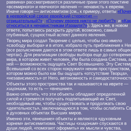
раввина» рассматриваются различные грани этого поистине
«всемирного» и «вечного» явления — ненависть к евреям.
Иначе говоря — антисемитизм (см., к примеру, ответы
«Поче
в нееврейской среде еврейский стереотип —
отрицательный?»
,
«Почему евреев никто не любит?»
и
«Ка
относиться к ненавистникам Израиля?»
). Здесь же, в новом
ответе, попытаюсь раскрыть другой, возможно, самый
глубинный, сущностный аспект данного явления.
Творец мира создал Творение с целью, чтобы оно имело
«свободу выбора» и в итоге, избрало путь приближения к Н
(все разъяснения даются в этом ответе лишь в самых общи
чертах). Для реализации свободы выбора еще до сотворени
мира, в котором живет человек, Им была создана Система, а
ней — возможность ощущать Свет Всевышнего. Эту Систем
Всевышний со всех сторон «окружил» неким пространством,
котором можно было как бы ощущать «отсутствие Творца»,
«независимость» от Него, автономность и самодостаточност
Объекты этого пространства так и называются на иврите —
хицониим
, то есть — «внешние».
Важно отметить, что эти объекты обладают определенной
силой и стремятся получать подпитывающий их Свет,
необходимый им, чтобы существовать и продолжать свою
«деятельность», заключающуюся в том, чтобы ослаблять С
в духовных объектах Высших миров.
Именно эти, «внешние» объекты и являются «духовным
корнем» антисемитизма. Частицы «
хицоним
» спускаются в
души людей, «помогают оформить» их мысли и чувства,