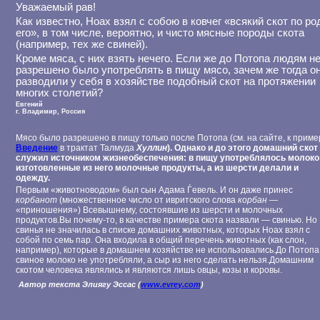
Уважаемый рав!
Как известно, Ноах взял с собою в ковчег «всякий скот по ро
его», в том числе, вероятно, и чисто мясные породы скота
(например, тех же свиней).
Кроме мяса, с них взять нечего. Если же до Потопа людям н
разрешено было употреблять в пищу мясо, зачем же тогда о
разводили у себя в хозяйстве подобный скот на протяжении
многих столетий?
Евгений
г. Владимир, Россия
Мясо было разрешено в пищу только после Потопа (см. на сайте, к приме
Введение
в трактат Талмуда
Хуллин
). Однако и до этого домашний скот
служил источником жизнеобеспечения: в пищу употреблялось молоко
изготовленные из него молочные продукты, а из шерсти делали и
одежду.
Первым «животноводом» был сын Адама Ѓевель. И он даже принес
корбанот
(множественное число от ивритского слова
корбан
—
«приношения») Всевышнему, состоявшие из шерсти и молочных
продуктов.Вы почему-то, в качестве примера скота назвали — свинью. Но
свинья не значилась в списке домашних животных, которых Ноах взял с
собой по семь пар. Она входила в общий перечень животных (как слон,
например), которые в домашнем хозяйстве не использовались.До Потопа
свиное молоко не употребляли, а сыр из него сделать нельзя.Домашним
скотом человека являлись и являются лишь овцы, козы и коровы.
Автор текста Элиягу Эссас (
www.evrey.com
)