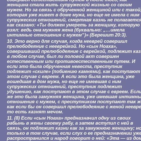
женщина стала жить супружеской жизнью со своим
мужем. Но за связь с обрученной женщиной или с такой
которая уже живет в доме мужа, но еще не имела с ним
супружеских отношений, смертная казнь не полагается
как сказано: «Ты должен умереть за женщину, которую
взял: ведь она мужняя жена (буквально: „…имела
интимные отношения с мужем“)» (Берешит 20:3).
10. Это верно для случая, когда нееврей совершил
прелюбодеяние с нееврейкой. Но «сын Ноаха»,
совершивший прелюбодеяние с еврейкой, подлежит ка
в любом случае, был ли половой акт совершен
естественным или противоестественным путем. И
если это была обрученная невеста, преступник
подлежит «скиле» (побиению камнями), как поступают
этом случае с евреем. А если это была женщина, уже
вошедшая в дом мужа, но еще не имевшая с ним
супружеских отношений, преступник подлежит
удушению, как поступают в этом случае с евреем. Есл
же это была замужняя женщина, уже имевшая интимн
отношения с мужем, с преступником поступают так ж
как если бы он совершил прелюбодеяние с женой неевре
то есть казнят мечом.
11. (8) Если «сын Ноаха» предназначил одну из своих
рабынь в жены своему рабу, а затем вступил с ней в
связь, он подлежит казни как за замужнюю женщину; н
только в том случае, если слух о ее предназначении уж
распространился и народ говорит о ней: «Эта — из до