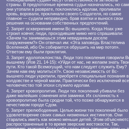
«либеральные судьи» несут ответственность за гибель
страны. В предпотопные времена судьи назначались, но сам
они утопали в разврате, поклонялись идолам, проливали
кровь, воровали, проклинали своего Создателя, но самое
главное — судили неправедно, брав взятки и вынося свои
решения на основании собственных предпочтений.
2. Запрет осквернения имени Вс-вышнего. Когда Ноах уже
строил ковчег, люди, проходившие мимо него спрашивали:
«Зачем ты занимаешься этим невиданным доселе
сооружением?» Он отвечал им: «Эта заповедь Властелина
Вселенной, ибо Он собирается обрушить на мир потоп».
Ответом ему были проклятия.
3. Запрет идолопоклонства. Люди того поколения говорили В
вышнему (Йов 21, 14-15): «Уйди от нас, не желаем знать Тво
пути. Кто такой Всемогущий, что нам следует служить Ему?
Зачем нам ему молиться?». Свою независимость от Вс-
вышнего люди укрепили, приобретя специальные познания в
колдовстве и черной магии. Практически без исключений вс
человечество той эпохи служило идолам.
4. Запрет кровопролития. Люди тех поколений убивали без
даже малейших сомнения или заминки. Их склонность к
кровопролитию была сродни той, что позже обнаружится в
нечестивом городе Сдом.
5. Запрет прелюбодеяния. Целью жизни тех поколений было
удовлетворение своих самых низменных инстинктов. Они
старались иметь как можно меньше детей. Этим объясняютс
распространенные в то время зверские жестокости. Так,
например, мужчина брал себе сразу двух девушек: одну — 