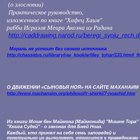
(о злословии)
Практическое руководство,
изложенное по книге "Хафец Хаим"
рабби Исраэля Меира Акоэна из Радина
http://caddrawing.narod.ru/beregi_svoju_rech.
Мораль не устоит без своего источника
http://chassidus.ru/library/rav_kook/arfiley_tohar/133.htm#_f
О ДВИЖЕНИИ «СЫНОВЬЯ НОЯ» НА САЙТЕ МАХАНАИМ
http://www.machanaim.org/philosof/r-sherki/7-noachid.htm
Из книги Моше бен Маймона (Маймонида) "Мишне Тора"
"Книга Судей" - о законах для Бней Ноах.
Каждый, кто принял на себя семь заповедей и
пунктуально их выполняет, относится к праведникам