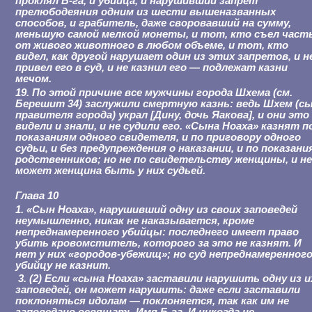
проклял Б-га, и убийца, и нарушивший запрет
прелюбодеяния одним из шести вышеназванных
способов, и грабитель, даже своровавший на сумму,
меньшую самой мелкой монеты, и тот, кто съел част
от живого животного в любом объеме, и тот, кто
видел, как другой нарушает один из этих запретов, и н
привел его в суд, и не казнил его — подлежат казни
мечом.
19. По этой причине все мужчины города Шхема (см.
Берешит 34) заслужили смертную казнь: ведь Шхем (с
правителя города) украл [Дину, дочь Яакова], и они это
видели и знали, и не судили его. «Сына Ноаха» казнят п
показаниям одного свидетеля, и по приговору одного
судьи, и без предупреждения о наказании, и по показани
родственников; но не по свидетельству женщины, и н
может женщина быть у них судьей.
Глава 10
1. «Сын Ноаха», нарушивший одну из своих заповедей
неумышленно, никак не наказывается, кроме
непреднамеренного убийцы: последнего имеет право
убить кровомститель, которого за это не казнят. И
нет у них «городов-убежищ»; но суд непреднамеренног
убийцу не казнит.
3. (2) Если «сына Ноаха» заставили нарушить одну из и
заповедей, он может нарушить: даже если заставили
поклоняться идолам — поклоняется, так как им не