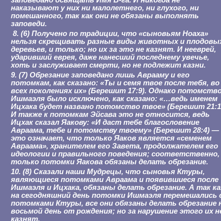
заповедано освящать Имя Б-га. И никогда не
наказывают у них ни малолетнего, ни глухого, ни
помешанного, так как они не обязаны выполнять
заповеди.
8. (6) Получено по традиции, что «сыновьям Ноаха»
нельзя скрещивать разные виды животных и плодовы
деревьев, и только; но их за это не казнят. И нееврей,
ударивший еврея, даже нанесший последнему увечье,
хоть и заслуживает смерти, но не подлежит казни.
9. (7) Обрезание заповедано лишь Аврааму и его
потомкам, как сказано: «Ты и семя твое после тебя, во
всех поколениях их» (Берешит 17:9). Однако потомств
Ишмаэля было исключено, как сказано: «…ведь именем
Ицхака будет названо потомство твое» (Берешит 21:1
И также к потомкам Эйсава это не относится, ведь
Ицхак сказал Яакову: «И даст тебе благословение
Авраама, тебе и потомству твоему» (Берешит 28:4) —
это означает, что только Яаков является «семенем
Авраама», хранителем его Завета, продолжателем его
идеологии и правильного поведения; соответственно,
только потомки Яакова обязаны делать обрезание.
10. (8) Сказали наши Мудрецы, что сыновья Ктуры,
являющиеся потомками Авраама и появившиеся после
Ишмаэля и Ицхака, обязаны делать обрезание. А так ка
на сегодняшний день потомки Ишмаэля перемешались 
потомками Ктуры, все они обязаны делать обрезание 
восьмой день от рождения; но за нарушение этого их н
казнят.