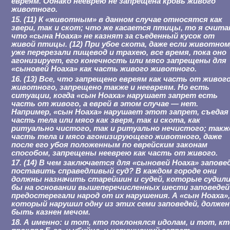
евреям. Однако нееврею не запрещена кровь живого
животного.
15. (11) К «животным» в данном случае относятся как
звери, так и скот; что же касается птицы, то я счита
что «сына Ноаха» не казнят за съеденный кусок от
живой птицы. (12) При убое скота, даже если животно
уже перерезали пищевод и трахею, все время, пока оно
агонизирует, его конечность или мясо запрещены для
«сыновей Ноаха» как часть живого животного.
16. (13) Все, что запрещено евреям как часть от живог
животного, запрещено также и неевреям. Но есть
ситуации, когда «сын Ноаха» нарушает запрет есть
часть от живого, а еврей в этом случае — нет.
Например, «сын Ноаха» нарушает этот запрет, съедая
часть тела или мясо как зверя, так и скота, как
ритуально чистого, так и ритуально нечистого; такж
часть тела и мясо агонизирующего животного, даже
после его убоя положенным по еврейским законам
способом, запрещены нееврею как часть от живого.
17. (14) В чем заключается для «сыновей Ноаха» запове
поставить справедливый суд? В каждом городе они
должны назначить старейшин и судей, которые судил
бы на основании вышеперечисленных шести заповедей
предостерегали народ от их нарушения. А «сын Ноаха»
который нарушил одну из этих семи заповедей, должен
быть казнен мечом.
18. А именно: и тот, кто поклонялся идолам, и тот, к