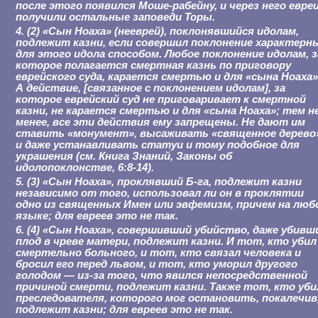
после этого появился Моше-рабейну, и через него евре
получили остальные заповеди Торы.
4. (2) «Сын Ноаха» (нееврей), поклонявшийся идолам,
подлежит казни, если совершил поклонение характерн
для этого идола способом. Любое поклонение идолам, з
которое полагается смертная казнь по приговору
еврейского суда, карается смертью и для «сына Ноаха»
А действие, [связанное с поклонением идолам], за
которое еврейский суд не приговаривает к смертной
казни, не карается смертью и для «сына Ноаха»; тем н
менее, все эти действия ему запрещены. Не дают им
ставить «монумент», высаживать «священное дерево
и даже устанавливать статуи и тому подобное для
украшения (см. Книга Знаний, Законы об
идолопоклонстве, 6:8-14).
5. (3) «Сын Ноаха», проклявший Б-га, подлежит казни
независимо от того, использовал ли он в проклятии
одно из священных Имен или эвфемизм, причем на люб
языке; для евреев это не так.
6. (4) «Сын Ноаха», совершивший убийство, даже убивш
плод в чреве матери, подлежит казни. И тот, кто убил
смертельно больного, и тот, кто связал человека и
бросил его перед львом, и тот, кто уморил другого
голодом — из-за того, что явился непосредственной
причиной смерти, подлежит казни. Также тот, кто уби
преследователя, которого мог остановить, покалечив
подлежит казни; для евреев это не так.